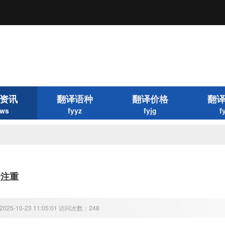
资讯
翻译语种
翻译价格
翻
ws
fyyz
fyjg
f
最注重
25-10-23 11:05:01 访问次数：248